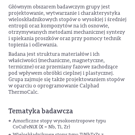
Głównym obszarem badawczym grupy jest
projektowanie, wytwarzanie i charakterystyka
wieloskładnikowych stopów o wysokiej i średniej
entropii oraz kompozytów na ich osnowie,
otrzymywanych metodami mechanicznej syntezy
i spiekania proszków oraz przy pomocy technik
topienia i odlewania.
Badana jest struktura materiałów i ich
właściwości (mechaniczne, magnetyczne,
termiczne) oraz przemiany fazowe zachodzące
pod wpływem obróbki cieplnej i plastycznej.
Grupa zajmuje się także projektowaniem stopów
w oparciu o oprogramowanie Calphad
ThermoCalc.
Tematyka badawcza
Amorficzne stopy wysokoentropowe typu
CoCuFeNiX (X = Nb, Ti, Zr)
Wieloskładnikowe stopy typu TiNbTaZr z