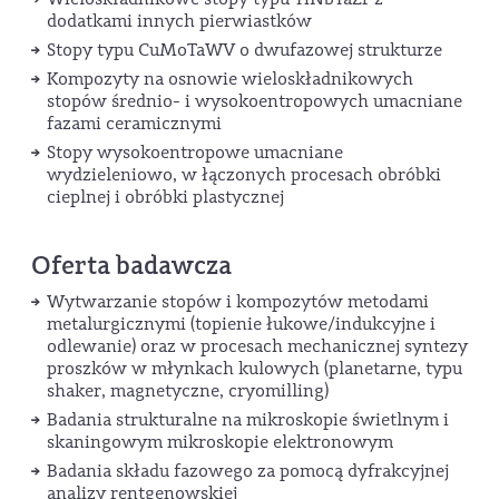
dodatkami innych pierwiastków
Stopy typu CuMoTaWV o dwufazowej strukturze
Kompozyty na osnowie wieloskładnikowych
stopów średnio- i wysokoentropowych umacniane
fazami ceramicznymi
Stopy wysokoentropowe umacniane
wydzieleniowo, w łączonych procesach obróbki
cieplnej i obróbki plastycznej
Oferta badawcza
Wytwarzanie stopów i kompozytów metodami
metalurgicznymi (topienie łukowe/indukcyjne i
odlewanie) oraz w procesach mechanicznej syntezy
proszków w młynkach kulowych (planetarne, typu
shaker, magnetyczne, cryomilling)
Badania strukturalne na mikroskopie świetlnym i
skaningowym mikroskopie elektronowym
Badania składu fazowego za pomocą dyfrakcyjnej
analizy rentgenowskiej