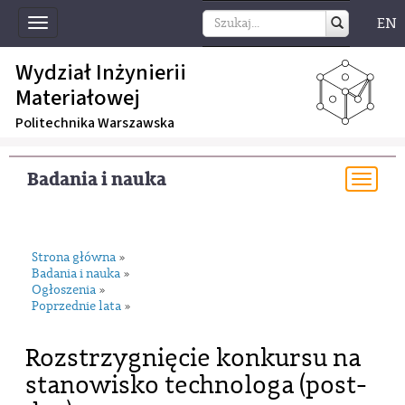
EN
Toggle
navigation
Wydział Inżynierii
Materiałowej
Politechnika Warszawska
Badania i nauka
Togg
navi
Strona główna
»
Badania i nauka
»
Ogłoszenia
»
Poprzednie lata
»
Rozstrzygnięcie konkursu na
stanowisko technologa (post-