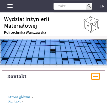
EN
Toggle
navigation
Wydział Inżynierii
Materiałowej
Politechnika Warszawska
Kontakt
Togg
navi
Strona główna
»
Kontakt
»