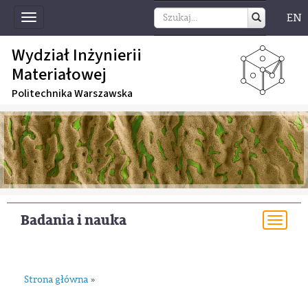
EN
Toggle
navigation
Wydział Inżynierii
Materiałowej
Politechnika Warszawska
Badania i nauka
Togg
navi
Strona główna
»