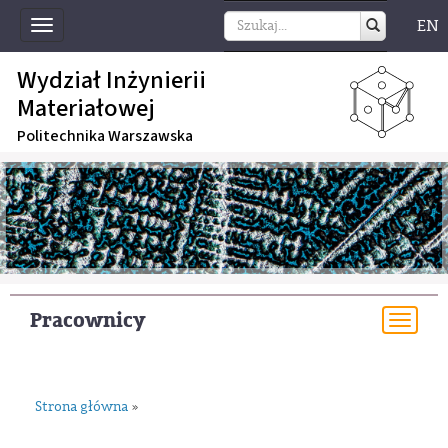
EN
Toggle
navigation
Wydział Inżynierii
Materiałowej
Politechnika Warszawska
Pracownicy
Togg
navi
Strona główna
»