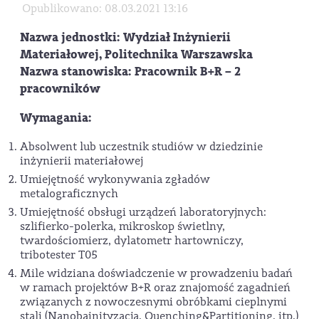
Opublikowano: 08.03.2021 13:16
Nazwa jednostki: Wydział Inżynierii
Materiałowej, Politechnika Warszawska
Nazwa stanowiska: Pracownik B+R – 2
pracowników
Wymagania:
Absolwent lub uczestnik studiów w dziedzinie
inżynierii materiałowej
Umiejętność wykonywania zgładów
metalograficznych
Umiejętność obsługi urządzeń laboratoryjnych:
szlifierko-polerka, mikroskop świetlny,
twardościomierz, dylatometr hartowniczy,
tribotester T05
Mile widziana doświadczenie w prowadzeniu badań
w ramach projektów B+R oraz znajomość zagadnień
związanych z nowoczesnymi obróbkami cieplnymi
stali (Nanobainityzacja, Quenching&Partitioning, itp.)