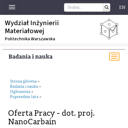
EN
Toggle
navigation
Wydział Inżynierii
Materiałowej
Politechnika Warszawska
Badania i nauka
Togg
navi
Strona główna
»
Badania i nauka
»
Ogłoszenia
»
Poprzednie lata
»
Oferta Pracy - dot. proj.
NanoCarbain