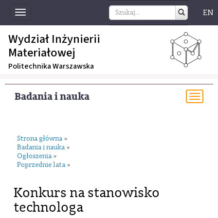
EN
Toggle
navigation
Wydział Inżynierii
Materiałowej
Politechnika Warszawska
Badania i nauka
Togg
navi
Strona główna
»
Badania i nauka
»
Ogłoszenia
»
Poprzednie lata
»
Konkurs na stanowisko
technologa