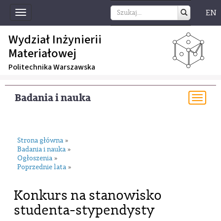
EN
Toggle
navigation
Wydział Inżynierii
Materiałowej
Politechnika Warszawska
Badania i nauka
Togg
navi
Strona główna
»
Badania i nauka
»
Ogłoszenia
»
Poprzednie lata
»
Konkurs na stanowisko
studenta-stypendysty