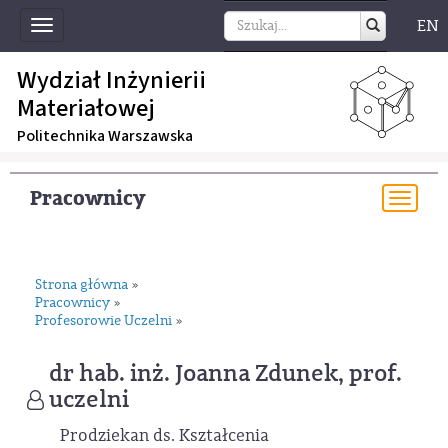
EN
Toggle
navigation
Wydział Inżynierii
Materiałowej
Politechnika Warszawska
Pracownicy
Togg
navi
Strona główna
»
Pracownicy
»
Profesorowie Uczelni
»
dr hab. inż. Joanna Zdunek, prof.
uczelni
Prodziekan ds. Kształcenia