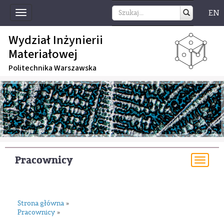
EN
Toggle
navigation
Wydział Inżynierii
Materiałowej
Politechnika Warszawska
Pracownicy
Togg
navi
Strona główna
»
Pracownicy
»