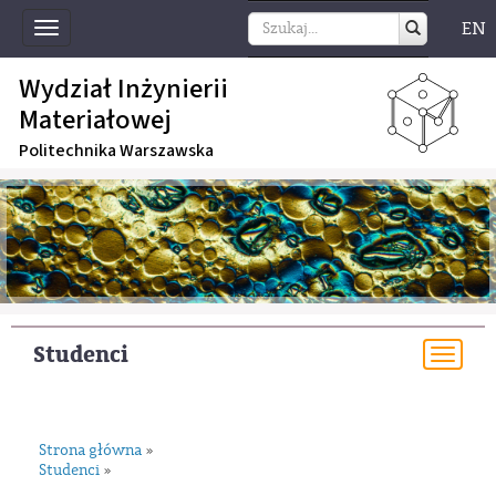
EN
Toggle
navigation
Wydział Inżynierii
Materiałowej
Politechnika Warszawska
Studenci
Togg
navi
Strona główna
»
Studenci
»