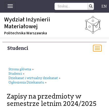
EN
Toggle
navigation
Wydział Inżynierii
Materiałowej
Politechnika Warszawska
Studenci
Togg
navi
Strona główna
»
Studenci
»
Dziekanat i wirtualny dziekanat
»
Ogłoszenia Dziekanatu
»
Zapisy na przedmioty w
semestrze letnim 2024/2025