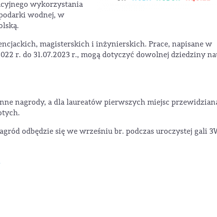
wacyjnego wykorzystania
podarki wodnej, w
olską.
ncjackich, magisterskich i inżynierskich. Prace, napisane w
022 r. do 31.07.2023 r., mogą dotyczyć dowolnej dziedziny na
enne nagrody, a dla laureatów pierwszych miejsc przewidziana
otych.
gród odbędzie się we wrześniu br. podczas uroczystej gali 
g