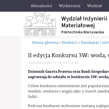
Aktualności
Wydarzenia
Wydział
Wydział Inżynierii
Materiałowej
Politechnika Warszawska
Strona główna
Studenci
Dziekanat i wir
»
»
II edycja Konkursu 3W: woda,
Opublikowano: 12.04.2023 12:48
Dziennik Gazeta Prawna oraz Bank Gospoda
zapraszają do udziału w konkursie 3W: woda,
Celem konkursu niezmiennie jest popularyzac
wodzie, wodorze i węglu jako o trzech zasob
ludzi.
Podczas konkursu wyłonione zostaną najlepsze