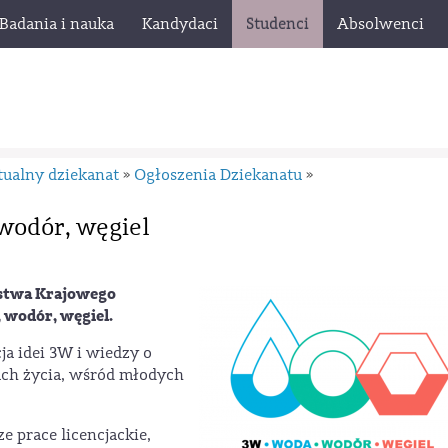
Badania i nauka
Kandydaci
Studenci
Absolwenci
tualny dziekanat
Ogłoszenia Dziekanatu
»
»
 wodór, węgiel
rstwa Krajowego
 wodór, węgiel.
ja idei 3W i wiedzy o
ach życia, wśród młodych
 prace licencjackie,