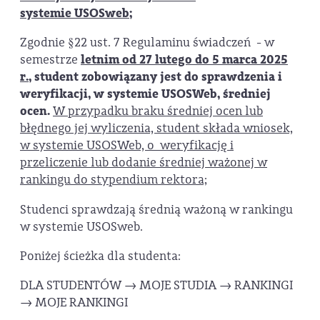
systemie
USOSweb;
Zgodnie §22 ust. 7 Regulaminu świadczeń - w
semestrze
letnim
od 27 lutego do 5 marca 2025
r.,
student
zobowi
ą
zany jest do sprawdzenia i
weryfikacji, w systemie USOSWeb
, średniej
ocen.
W przypadku braku średniej ocen lub
błędnego jej wyliczenia, student składa wniosek,
w systemie USOSWeb, o
weryfikacj
ę
i
przeliczenie lub dodanie
ś
redniej wa
ż
onej w
rankingu do stypendium rektora;
Studenci sprawdzają średnią ważoną w rankingu
w systemie USOSweb.
Poniżej ścieżka dla studenta:
DLA STUDENTÓW → MOJE STUDIA → RANKINGI
→ MOJE RANKINGI