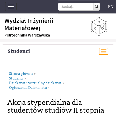
EN
Toggle
navigation
Wydział Inżynierii
Materiałowej
Politechnika Warszawska
Studenci
Togg
navi
Strona główna
»
Studenci
»
Dziekanat i wirtualny dziekanat
»
Ogłoszenia Dziekanatu
»
Akcja stypendialna dla
studentów studiów II stopnia