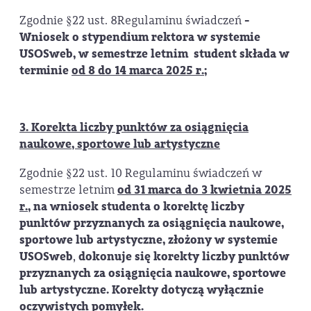
Zgodnie §22 ust. 8Regulaminu świadczeń
-
Wniosek o stypendium rektora w systemie
USOSweb, w semestrze letnim
student sk
ł
ada w
terminie
od 8 do 14 marca 2025 r.;
3. Korekta liczby punktów za osiągnięcia
naukowe, sportowe lub artystyczne
Zgodnie §22 ust. 10 Regulaminu świadczeń w
semestrze letnim
od 31 marca do 3 kwietnia 2025
r.,
na wniosek studenta
o korekt
ę
liczby
punkt
ó
w przyznanych za osi
ą
gni
ę
cia naukowe,
sportowe lub artystyczne,
złożony w systemie
USOSweb
,
dokonuje się korekty liczby punktów
przyznanych za osiągnięcia naukowe, sportowe
lub artystyczne.
Korekty dotycz
ą
wy
łą
cznie
oczywistych pomy
ł
ek.