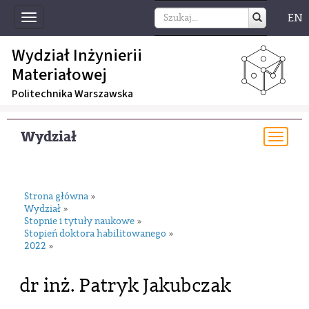
EN
Toggle
navigation
Wydział Inżynierii
Materiałowej
Politechnika Warszawska
Wydział
Togg
navi
Strona główna
»
Wydział
»
Stopnie i tytuły naukowe
»
Stopień doktora habilitowanego
»
2022
»
dr inż. Patryk Jakubczak