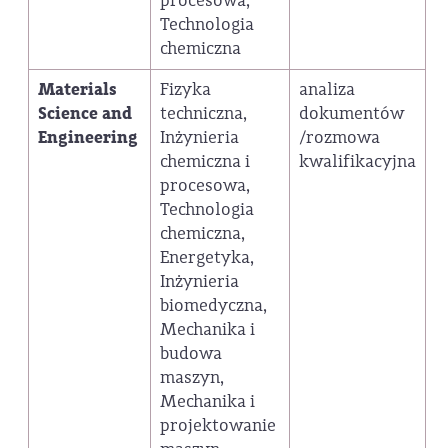
procesowa,
Technologia
chemiczna
Materials
Fizyka
analiza
Science and
techniczna,
dokumentów
Engineering
Inżynieria
/rozmowa
chemiczna i
kwalifikacyjna
procesowa,
Technologia
chemiczna,
Energetyka,
Inżynieria
biomedyczna,
Mechanika i
budowa
maszyn,
Mechanika i
projektowanie