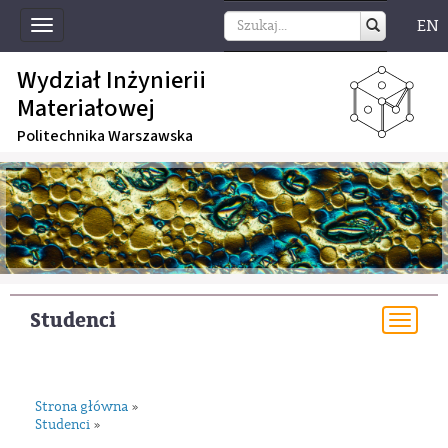
EN
Toggle
navigation
Wydział Inżynierii
Materiałowej
Politechnika Warszawska
Studenci
Togg
navi
Strona główna
»
Studenci
»