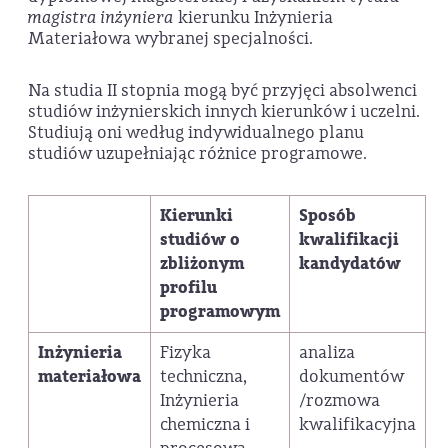
magistra inżyniera
kierunku Inżynieria
Materiałowa wybranej specjalności.
Na studia II stopnia mogą być przyjęci absolwenci
studiów inżynierskich innych kierunków i uczelni.
Studiują oni według indywidualnego planu
studiów uzupełniając różnice programowe.
Kierunki
Sposób
studiów o
kwalifikacji
zbliżonym
kandydatów
profilu
programowym
Inżynieria
Fizyka
analiza
materiałowa
techniczna,
dokumentów
Inżynieria
/rozmowa
chemiczna i
kwalifikacyjna