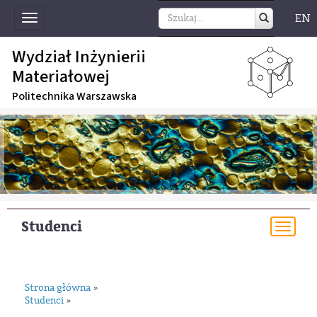
EN
Toggle
navigation
Wydział Inżynierii
Materiałowej
Politechnika Warszawska
Studenci
Togg
navi
Strona główna
»
Studenci
»