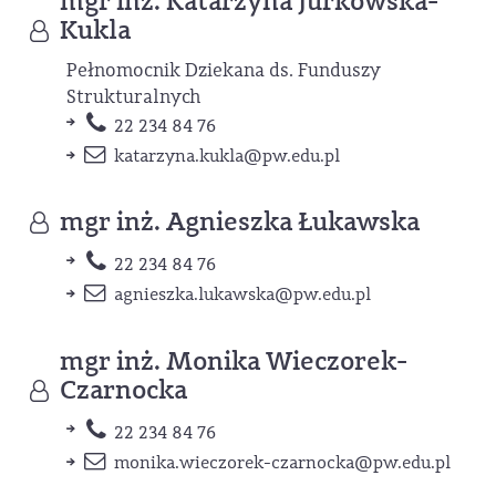
mgr inż. Katarzyna Jurkowska-
Kukla
Pełnomocnik Dziekana ds. Funduszy
Strukturalnych
22 234 84 76
katarzyna.kukla
@pw.edu.pl
mgr inż. Agnieszka Łukawska
22 234 84 76
agnieszka.lukawska
@pw.edu.pl
mgr inż. Monika Wieczorek-
Czarnocka
22 234 84 76
monika.wieczorek-czarnocka
@pw.edu.pl