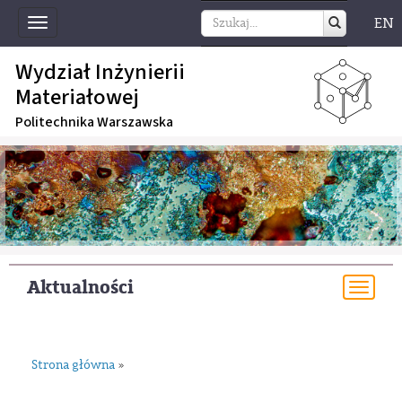
EN
Toggle
navigation
Wydział Inżynierii
Materiałowej
Politechnika Warszawska
Aktualności
Togg
navi
Strona główna
»