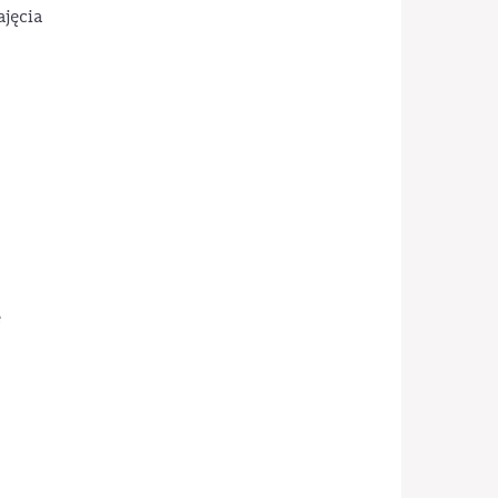
jęcia
e