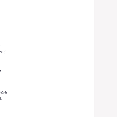
 –
wej.
w
20th
.