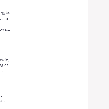
25 "倍半
e in
ctwem
awie,
ng of
g
”.
ny
rem