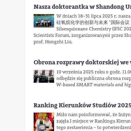
Nasza doktorantka w Shandong U
W dniach 18–31 lipca 2025 r. nasz
硅氧烷化学的创新与未来 "国际会议 Internatio
Silsesquioxane Chemistry (IFSC 2
Scientists Forum, zorganizowanymi przez 
prof. Hongzhi Liu.
Obrona rozprawy doktorskiej we
10 września 2025 roku o godz. 11.
odbędzie się publiczna obrona rozp
W-based SMART materials and high-
Ranking Kierunków Studiów 202
Miło nam poinformować, że Inżyni
zajęła I miejsce w Rankingu Kier
tego zestawienia – to potwierdzeni