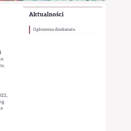
Aktualności
Ogłoszenia dziekanatu
ł
e:
łu.
022,
ng
ne