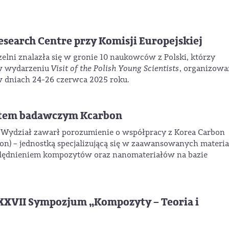
esearch Centre przy Komisji Europejskiej
czelni znalazła się w gronie 10 naukowców z Polski, którzy
 w wydarzeniu
Visit of the Polish Young Scientists
, organizow
 w dniach 24-26 czerwca 2025 roku.
utem badawczym Kcarbon
 Wydział zawarł porozumienie o współpracy z Korea Carbon
n) – jednostką specjalizującą się w zaawansowanych materi
lędnieniem kompozytów oraz nanomateriałów na bazie
XXVII Sympozjum „Kompozyty – Teoria i