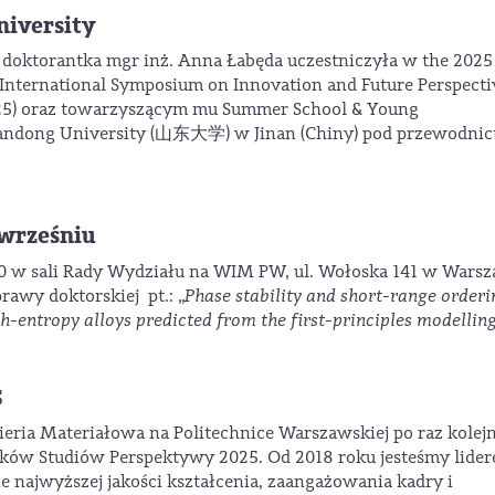
niversity
a doktorantka mgr inż. Anna Łabęda uczestniczyła w the 20
nal Symposium on Innovation and Future Perspectiv
025) oraz towarzyszącym mu Summer School & Young
Shandong University (山东大学) w Jinan (Chiny) pod przewodni
 wrześniu
00 w sali Rady Wydziału na WIM PW, ul. Wołoska 141 w Warsz
rawy doktorskiej pt.: „
Phase stability and short-range orderi
entropy alloys predicted from the first-principles modellin
5
eria Materiałowa na Politechnice Warszawskiej po raz kolej
unków Studiów Perspektywy 2025. Od 2018 roku jesteśmy lide
e najwyższej jakości kształcenia, zaangażowania kadry i