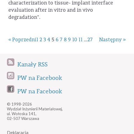
characterization to tissue- implant interface
evaluation after in vitro and in vivo
degradation".
« Poprzedni
1
2
3
4
5
6
7
8
9
10
11
...
27
Następny »
Kanały RSS
PW na Facebook
PW na Facebook
© 1998-2026
Wydział Inżynierii Materiałowej,
ul. Wołoska 141,
02-507 Warszawa
Deklaracja