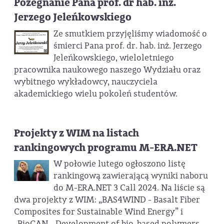
Pożegnanie Pana prof. dr hab. inż.
Jerzego Jeleńkowskiego
Ze smutkiem przyjęliśmy wiadomość o
śmierci Pana prof. dr. hab. inż. Jerzego
Jeleńkowskiego, wieloletniego
pracownika naukowego naszego Wydziału oraz
wybitnego wykładowcy, nauczyciela
akademickiego wielu pokoleń studentów.
Projekty z WIM na listach
rankingowych programu M-ERA.NET
W połowie lutego ogłoszono listę
rankingową zawierającą wyniki naboru
do M-ERA.NET 3 Call 2024. Na liście są
dwa projekty z WIM: „BAS4WIND - Basalt Fiber
Composites for Sustainable Wind Energy” i
„BioCAN - Development of bio-based polymers