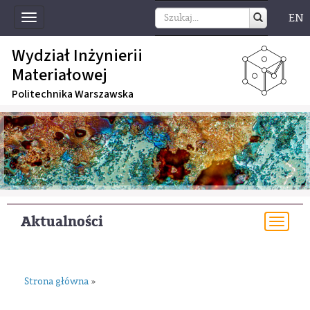
EN
Toggle
navigation
Wydział Inżynierii
Materiałowej
Politechnika Warszawska
Aktualności
Togg
navi
Strona główna
»