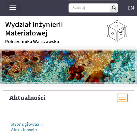
EN
Toggle
navigation
Wydział Inżynierii
Materiałowej
Politechnika Warszawska
Aktualności
Togg
navi
Strona główna
»
Aktualności
»