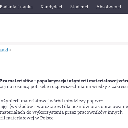
Badania i nauka
Kandydaci
Studenci
Absolwenci
auki
»
"Era materiałów - popularyzacja inżynierii materiałowej wśr
dzią na rosnącą potrzebę rozpowszechniania wiedzy z zakresu
inżynierii materiałowej wśród młodzieży poprzez
ajęć (wykładów i warsztatów) dla uczniów oraz opracowanie
 materiałach do wykorzystania przez pracowników innych
rii materiałowej w Polsce.