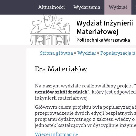
Aktualności
Wydarzenia
Wydział
Wydział Inżynierii
Materiałowej
Politechnika Warszawska
Strona główna
Wydział
Popularyzacja n
»
»
Era Materiałów
Na naszym wydziale realizowaliśmy projekt
uczniów szkół średnich"
, który jest odpowie
inżynierii materiałowej.
Głównym celem projektu była popularyzacja 
przeprowadzenie dwóch edycji bezpłatnych z
programu dydaktycznego z zakresu wiedzy o
jednostek kształcących w dyscyplinie inżynie
Więcej informacji »