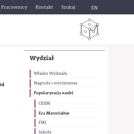
Pracownicy
Kontakt
Szukaj
EN
Wydział
Władze Wydziału
Nagrody i wyróżnienia
ód
Popularyzacja nauki
ODIM
Era Materiałów
FMI
Szkoły