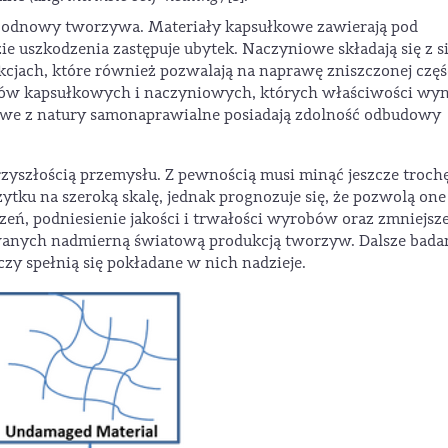
y odnowy tworzywa. Materiały kapsułkowe zawierają pod
e uszkodzenia zastępuje ubytek. Naczyniowe składają się z si
cjach, które również pozwalają na naprawę zniszczonej częś
ałów kapsułkowych i naczyniowych, których właściwości wyn
rowe z natury samonaprawialne posiadają zdolność odbudowy
rzyszłością przemysłu. Z pewnością musi minąć jeszcze troch
tku na szeroką skalę, jednak prognozuje się, że pozwolą one
zeń, podniesienie jakości i trwałości wyrobów oraz zmniejsz
wanych nadmierną światową produkcją tworzyw. Dalsze badan
y spełnią się pokładane w nich nadzieje.