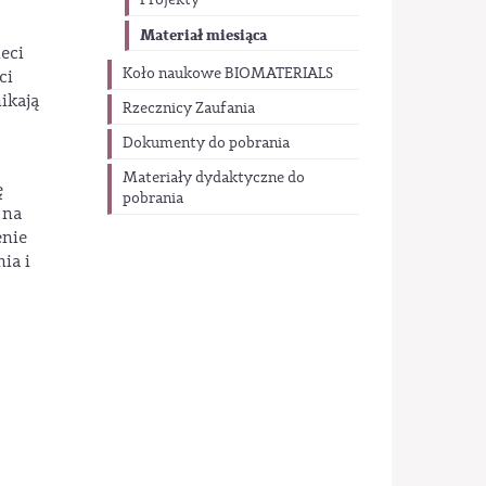
Projekty
Materiał miesiąca
eci
Koło naukowe BIOMATERIALS
ci
ikają
Rzecznicy Zaufania
Dokumenty do pobrania
Materiały dydaktyczne do
ę
pobrania
 na
enie
ia i