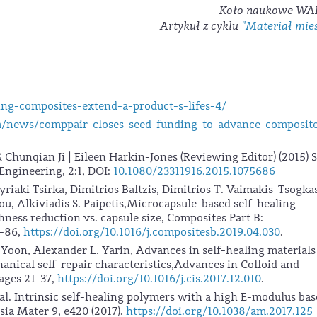
Koło naukowe W
Artykuł z cyklu
"Materiał mie
ling-composites-extend-a-product-s-lifes-4/
/news/comppair-closes-seed-funding-to-advance-composit
hunqian Ji | Eileen Harkin-Jones (Reviewing Editor) (2015) S
Engineering, 2:1, DOI:
10.1080/23311916.2015.1075686
Kyriaki Tsirka, Dimitrios Baltzis, Dimitrios Τ. Vaimakis-Tsogkas
ou, Alkiviadis S. Paipetis,Microcapsule-based self-healing
hness reduction vs. capsule size, Composites Part B:
8-86,
https://doi.org/10.1016/j.compositesb.2019.04.030
.
 Yoon, Alexander L. Yarin, Advances in self-healing materials
nical self-repair characteristics,Advances in Colloid and
ages 21-37,
https://doi.org/10.1016/j.cis.2017.12.010
.
et al. Intrinsic self-healing polymers with a high E-modulus ba
ia Mater 9, e420 (2017).
https://doi.org/10.1038/am.2017.125