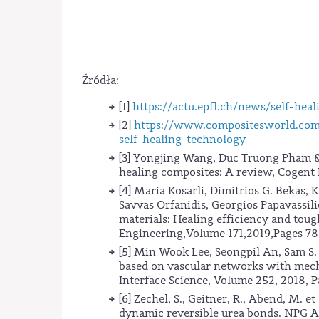
Źródła:
[1]
https://actu.epfl.ch/news/self-hea
[2]
https://www.compositesworld.com
self-healing-technology
[3] Yongjing Wang, Duc Truong Pham & C
healing composites: A review, Cogent 
[4] Maria Kosarli, Dimitrios G. Bekas, 
Savvas Orfanidis, Georgios Papavassili
materials: Healing efficiency and toug
Engineering,Volume 171,2019,Pages 7
[5] Min Wook Lee, Seongpil An, Sam S.
based on vascular networks with mecha
Interface Science, Volume 252, 2018, P
[6] Zechel, S., Geitner, R., Abend, M. 
dynamic reversible urea bonds. NPG As