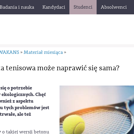
Badania i nauka
Kandydaci
Studenci
Absolwenci
 WAKANS
Materiał miesiąca
»
»
ta tenisowa może naprawić się sama?
ię o potrzebie
ekologicznych. Chęć
wnież z aspektu
 tych problemów jest
trwałe, ale też
o takiej wersji betonu