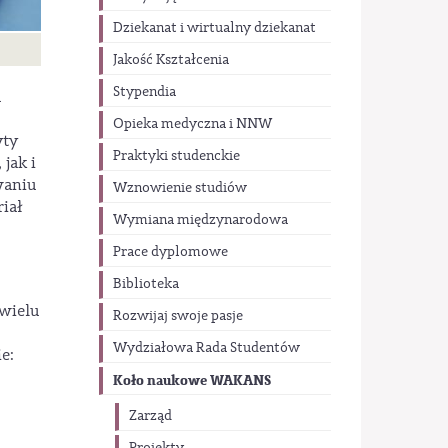
Dziekanat i wirtualny dziekanat
Jakość Kształcenia
Stypendia
a
Opieka medyczna i NNW
yty
Praktyki studenckie
jak i
waniu
Wznowienie studiów
iał
Wymiana międzynarodowa
Prace dyplomowe
Biblioteka
wielu
Rozwijaj swoje pasje
Wydziałowa Rada Studentów
e:
Koło naukowe WAKANS
Zarząd