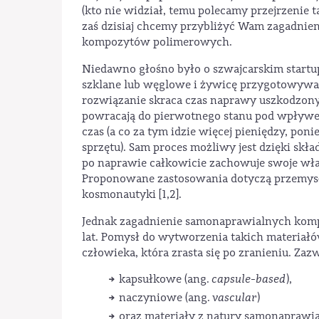
(kto nie widział, temu polecamy przejrzenie 
zaś dzisiaj chcemy przybliżyć Wam zagadni
kompozytów polimerowych.
Niedawno głośno było o szwajcarskim startu
szklane lub węglowe i żywicę przygotowywa
rozwiązanie skraca czas naprawy uszkodzon
powracają do pierwotnego stanu pod wpływem 
czas (a co za tym idzie więcej pieniędzy, po
sprzętu). Sam proces możliwy jest dzięki sk
po naprawie całkowicie zachowuje swoje wła
Proponowane zastosowania dotyczą przemysłu
kosmonautyki [1,2].
Jednak zagadnienie samonaprawialnych komp
lat. Pomysł do wytworzenia takich materiałó
człowieka, która zrasta się po zranieniu. Za
kapsułkowe (ang.
capsule-based
),
naczyniowe (ang.
vascular
)
oraz materiały z natury samonaprawia