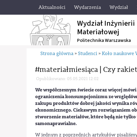
Aktualności
Wydarzenia
Wydział
Wydział Inżynierii
Materiałowej
Politechnika Warszawska
Strona główna
Studenci
Koło naukowe
»
»
#materiałmiesiąca | Czy rakie
Opublikowano: 05.05.2021 12:02
We współczesnym świecie coraz więcej mówi s
ograniczenia konsumpcjonizmu ze względów 
zakupu produktów dobrej jakości wynika ró
ekonomicznego. Ciekawym rozwiązaniem obu
stworzenie materiałów, które będą nie tylko 
samonaprawialne.
W jednym z poprzednich artykułów pisaliśmy 