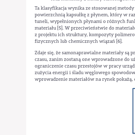
Ta klasyfikacja wynika ze stosowanej metod
powierzchnią kapsułkę z płynem, który w razi
tuneli, wypełnionych płynami o różnych funk
materiału [5]. W przeciwieństwie do materi
z projektu ich struktury, kompozyty polime
fizycznych lub chemicznych wiązań [6].
Zdaje się, że samonaprawialne materiały są p
czasu, zanim zostaną one wprowadzone do uży
ograniczenie czasu przestojów w pracy urząd
zużycia energii i śladu węglowego spowodo
wprowadzenie materiałów na rynek pokażą, cz