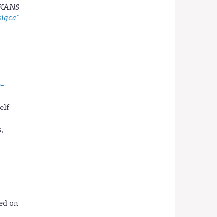
AKANS
siąca"
e-
elf-
,
sed on