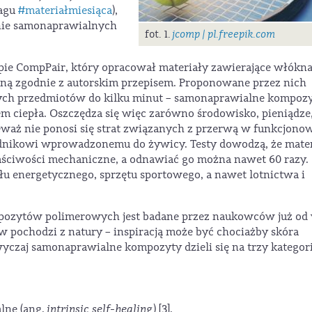
tagu
#materiałmiesiąca
),
enie samonaprawialnych
fot. 1.
jcomp | pl.freepik.com
pie CompPair, który opracował materiały zawierające włókn
ną zgodnie z autorskim przepisem. Proponowane przez nich
ych przedmiotów do kilku minut – samonaprawialne kompoz
ciepła. Oszczędza się więc zarówno środowisko, pieniądze, 
nieważ nie ponosi się strat związanych z przerwą w funkcjono
ładnikowi wprowadzonemu do żywicy. Testy dowodzą, że mater
ściwości mechaniczne, a odnawiać go można nawet 60 razy.
 energetycznego, sprzętu sportowego, a nawet lotnictwa i
ozytów polimerowych jest badane przez naukowców już od 
w pochodzi z natury – inspiracją może być chociażby skóra
zwyczaj samonaprawialne kompozyty dzieli się na trzy kategori
lne (ang.
intrinsic self-healing
) [3].