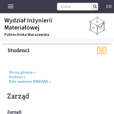
EN
Toggle
navigation
Wydział Inżynierii
Materiałowej
Politechnika Warszawska
Studenci
Togg
navi
Strona główna
»
Studenci
»
Koło naukowe WAKANS
»
Zarząd
Zarząd: