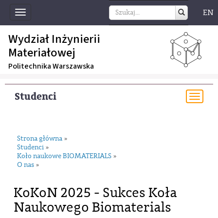
EN
Toggle
navigation
Wydział Inżynierii
Materiałowej
Politechnika Warszawska
Studenci
Togg
navi
Strona główna
»
Studenci
»
Koło naukowe BIOMATERIALS
»
O nas
»
KoKoN 2025 - Sukces Koła
Naukowego Biomaterials