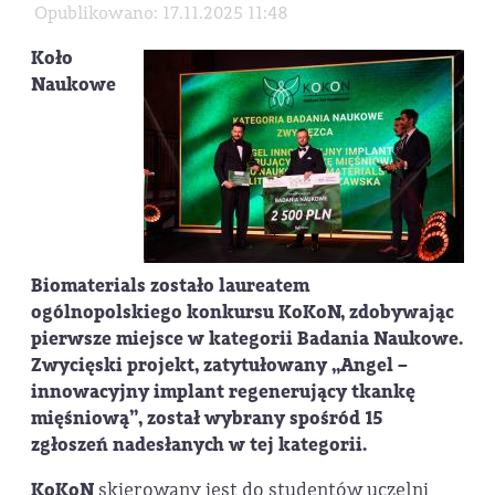
Opublikowano: 17.11.2025 11:48
Koło
Naukowe
Biomaterials zostało laureatem
ogólnopolskiego konkursu KoKoN, zdobywając
pierwsze miejsce w kategorii Badania Naukowe.
Zwycięski projekt, zatytułowany „Angel –
innowacyjny implant regenerujący tkankę
mięśniową”, został wybrany spośród 15
zgłoszeń nadesłanych w tej kategorii.
KoKoN
skierowany jest do studentów uczelni