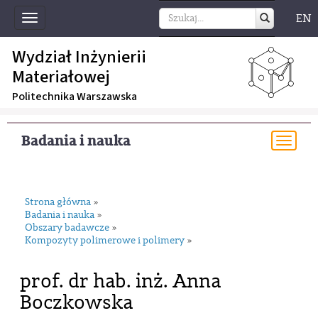
EN
Toggle
navigation
Wydział Inżynierii
Materiałowej
Politechnika Warszawska
Badania i nauka
Togg
navi
Strona główna
»
Badania i nauka
»
Obszary badawcze
»
Kompozyty polimerowe i polimery
»
prof. dr hab. inż. Anna
Boczkowska