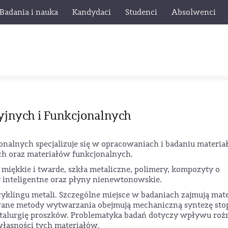
Badania i nauka
Kandydaci
Studenci
Absolwenci
jnych i Funkcjonalnych
nalnych specjalizuje się w opracowaniach i badaniu materi
h oraz materiałów funkcjonalnych.
iękkie i twarde, szkła metaliczne, polimery, kompozyty o
y inteligentne oraz płyny nienewtonowskie.
cyklingu metali. Szczególne miejsce w badaniach zajmują mat
sowane metody wytwarzania obejmują mechaniczną syntezę sto
metalurgię proszków. Problematyka badań dotyczy wpływu ro
łasności tych materiałów.