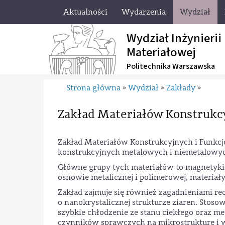
Aktualności
Wydarzenia
Wydział
Wydział Inżynierii
Materiałowej
Politechnika Warszawska
Strona główna
Wydział
Zakłady
»
»
»
Zakład Materiałów Konstrukcy
Zakład Materiałów Konstrukcyjnych i Funkcjo
konstrukcyjnych metalowych i niemetalowyc
Główne grupy tych materiałów to magnetyki m
osnowie metalicznej i polimerowej, materiał
Zakład zajmuje się również zagadnieniami re
o nanokrystalicznej strukturze ziaren. Sto
szybkie chłodzenie ze stanu ciekłego oraz 
czynników sprawczych na mikrostrukturę i w