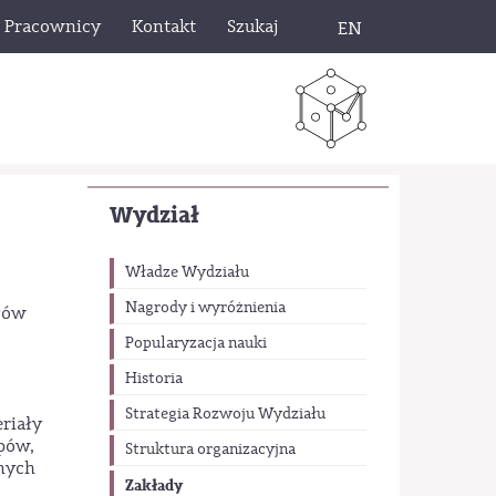
Pracownicy
Kontakt
Szukaj
EN
Wydział
Władze Wydziału
Nagrody i wyróżnienia
ałów
Popularyzacja nauki
Historia
Strategia Rozwoju Wydziału
eriały
pów,
Struktura organizacyjna
żnych
Zakłady