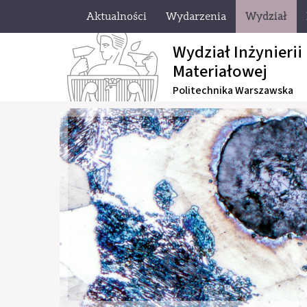
Aktualności
Wydarzenia
Wydział
Wydział Inżynierii
Materiałowej
Politechnika Warszawska