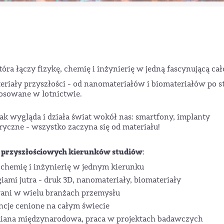
tóra łączy fizykę, chemię i inżynierię w jedną fascynującą cał
riały przyszłości - od nanomateriałów i biomateriałów po s
tosowane w lotnictwie.
jak wygląda i działa świat wokół nas: smartfony, implanty
yczne - wszystko zaczyna się od materiału!
ej przyszłościowych kierunków studiów
:
, chemię i inżynierię w jednym kierunku
iami jutra - druk 3D, nanomateriały, biomateriały
wani w wielu branżach przemysłu
ncje cenione na całym świecie
miana międzynarodowa, praca w projektach badawczych