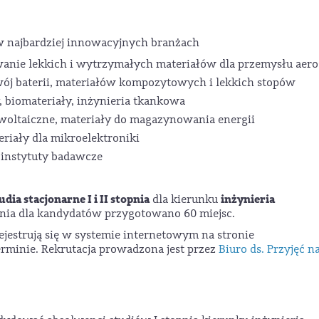
 w najbardziej innowacyjnych branżach
wanie lekkich i wytrzymałych materiałów dla przemysłu aero
wój baterii, materiałów kompozytowych i lekkich stopów
, biomateriały, inżynieria tkankowa
woltaiczne, materiały do magazynowania energii
eriały dla mikroelektroniki
 instytuty badawcze
udia stacjonarne I i II stopnia
inżynieria
dla kierunku
opnia dla kandydatów przygotowano 60 miejsc.
ejestrują się w systemie internetowym na stronie
minie. Rekrutacja prowadzona jest przez
Biuro ds. Przyjęć n