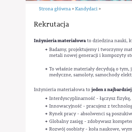
Strona główna
Kandydaci
»
»
Rekrutacja
Inżynieria materiałowa
to dziedzina nauki, k
Badamy, projektujemy i tworzymy mate
metali nowej generacji i kompozyty s
To właśnie materiały decydują o tym, 
medyczne, samoloty, samochody elektr
jeden z najbardzi
Inżynieria materiałowa to
Interdyscyplinarność - łączysz fizykę
Innowacyjność - pracujesz z technolog
Rynek pracy - absolwenci są poszuki
Globalny zasięg - zdobywasz kompete
Rozwój osobisty - koła naukowe, wy