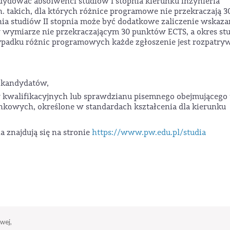
ydować absolwenci studiów I stopnia kierunku inżynieria
 takich, dla których różnice programowe nie przekraczają 3
a studiów II stopnia może być dodatkowe zaliczenie wskaz
 wymiarze nie przekraczającym 30 punktów ECTS, a okres st
padku różnic programowych każde zgłoszenie jest rozpatry
 kandydatów,
walifikacyjnych lub sprawdzianu pisemnego obejmującego t
kowych, określone w standardach kształcenia dla kierunku
a znajdują się na stronie
https://www.pw.edu.pl/studia
wej,