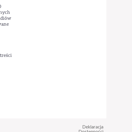
0
anych
udiów
wane
reści
Deklaracja
Dostępności