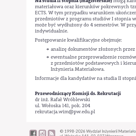
Na studia II stopnia
(magisterskie)
mogą kand
materiałowa oraz kierunków pokrewnych tzn.
ECTS. W tym przypadku warunkiem ukończeni
przedmiotów z programu studiów I stopnia w
może być wydłużony do 4 semestrów. W przy
indywidualnie.
Postępowanie kwalifikacyjne obejmuje:
analizę dokumentów złożonych przez
ewentualne przeprowadzenie rozmów k
z przedmiotów podstawowych i kierun
Inżynieria Materiałowa.
Informacje dla kandydatów na studia II stopni
Przewodniczący Komisji ds. Rekrutacji
dr inż. Rafał Wróblewski
ul. Wołoska 141, pok. 204
rekrutacja.wim@pw.edu.pl
© 1998-2026
Wydział Inżynierii Materiało
ul. Wołoska 141,
02-507 Warszawa