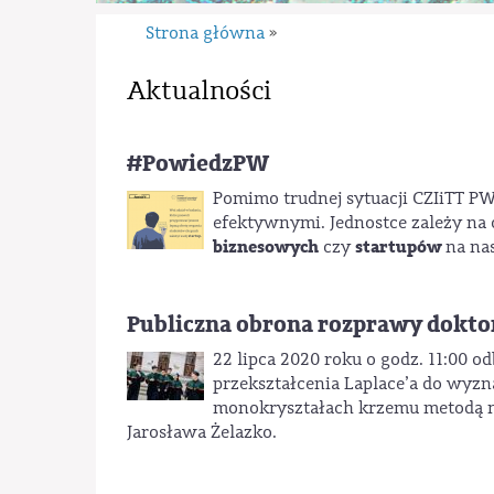
Strona główna
»
Aktualności
#PowiedzPW
Pomimo trudnej sytuacji CZIiTT PW 
efektywnymi. Jednostce zależy na
biznesowych
startupów
czy
na na
Publiczna obrona rozprawy doktors
22 lipca 2020 roku o godz. 11:00 o
przekształcenia Laplace’a do wyz
monokryształach krzemu metodą nie
Jarosława Żelazko.