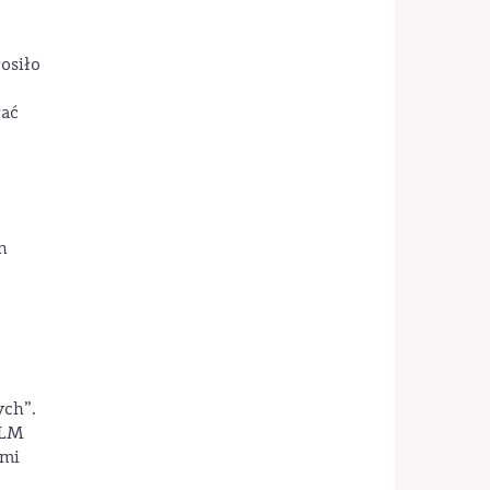
osiło
łać
n
ych”.
SLM
ami