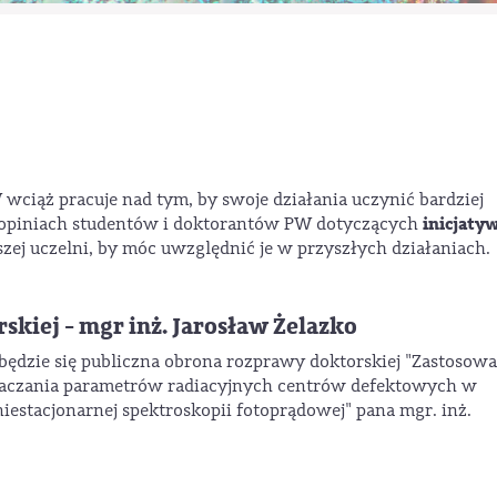
wciąż pracuje nad tym, by swoje działania uczynić bardziej
inicjaty
 opiniach studentów i doktorantów PW dotyczących
szej uczelni, by móc uwzględnić je w przyszłych działaniach.
kiej - mgr inż. Jarosław Żelazko
dbędzie się publiczna obrona rozprawy doktorskiej "Zastosow
naczania parametrów radiacyjnych centrów defektowych w
stacjonarnej spektroskopii fotoprądowej" pana mgr. inż.