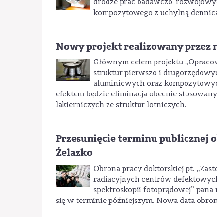
drodze prac badawczo-rozwojowych
kompozytowego z uchylną dennicą
Nowy projekt realizowany prze
Głównym celem projektu „Opracow
struktur pierwszo i drugorzędowyc
aluminiowych oraz kompozytowych
efektem będzie eliminacja obecnie stosowa
lakierniczych ze struktur lotniczych.
Przesunięcie terminu publicznej 
Żelazko
Obrona pracy doktorskiej pt. „Zas
radiacyjnych centrów defektowyc
spektroskopii fotoprądowej” pana 
się w terminie późniejszym. Nowa data obrony