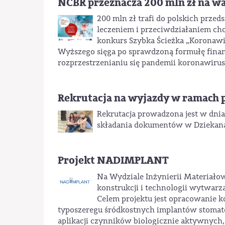
NCBR przeznacza 200 mln zł na w
200 mln zł trafi do polskich prze
leczeniem i przeciwdziałaniem c
konkurs Szybka Ścieżka „Koronawi
Wyższego sięga po sprawdzoną formułę finan
rozprzestrzenianiu się pandemii koronawir
Rekrutacja na wyjazdy w ramach 
Rekrutacja prowadzona jest w dni
składania dokumentów w Dziekanac
Projekt NADIMPLANT
Na Wydziale Inżynierii Materiało
konstrukcji i technologii wytwar
Celem projektu jest opracowanie 
typoszeregu śródkostnych implantów stomato
aplikacji czynników biologicznie aktywnych,