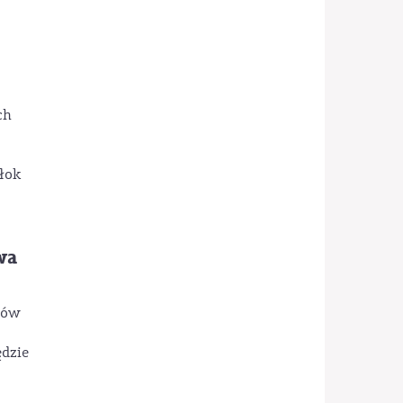
ch
łok
wa
rów
ędzie