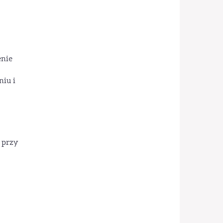
enie
niu i
 przy