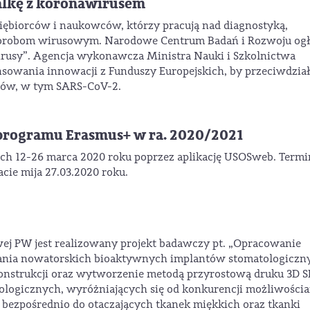
alkę z koronawirusem
dsiębiorców i naukowców, którzy pracują nad diagnostyką,
horobom wirusowym. Narodowe Centrum Badań i Rozwoju ogł
rusy”. Agencja wykonawcza Ministra Nauki i Szkolnictwa
sowania innowacji z Funduszy Europejskich, by przeciwdzia
usów, w tym SARS-CoV-2.
programu Erasmus+ w ra. 2020/2021
ach 12-26 marca 2020 roku poprzez aplikację USOSweb. Termi
ie mija 27.03.2020 roku.
wej PW jest realizowany projekt badawczy pt. „Opracowanie
zania nowatorskich bioaktywnych implantów stomatologiczn
konstrukcji oraz wytworzenie metodą przyrostową druku 3D 
logicznych, wyróżniających się od konkurencji możliwości
 bezpośrednio do otaczających tkanek miękkich oraz tkanki