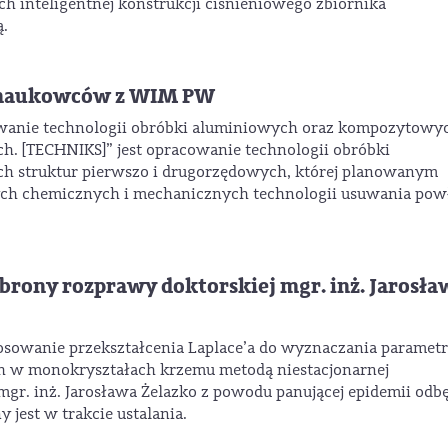
 inteligentnej konstrukcji ciśnieniowego zbiornika
.
z naukowców z WIM PW
anie technologii obróbki aluminiowych oraz kompozytowy
h. [TECHNIKS]” jest opracowanie technologii obróbki
 struktur pierwszo i drugorzędowych, której planowanym
nych chemicznych i mechanicznych technologii usuwania pow
obrony rozprawy doktorskiej mgr. inż. Jarosła
tosowanie przekształcenia Laplace’a do wyznaczania paramet
h w monokryształach krzemu metodą niestacjonarnej
mgr. inż. Jarosława Żelazko z powodu panującej epidemii odb
 jest w trakcie ustalania.