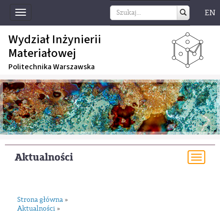
EN
Toggle
navigation
Wydział Inżynierii
Materiałowej
Politechnika Warszawska
Aktualności
Togg
navi
Strona główna
»
Aktualności
»