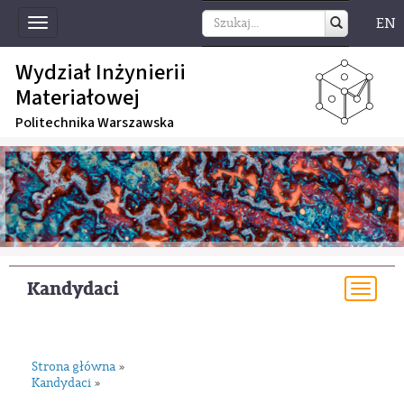
EN
Toggle
navigation
Wydział Inżynierii
Materiałowej
Politechnika Warszawska
Kandydaci
Togg
navi
Strona główna
»
Kandydaci
»