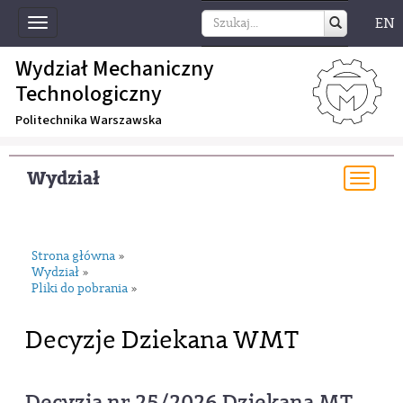
EN
Toggle
navigation
Wydział Mechaniczny
Technologiczny
Politechnika Warszawska
Wydział
Togg
navi
Strona główna
»
Wydział
»
Pliki do pobrania
»
Decyzje Dziekana WMT
Decyzja nr 25/2026 Dziekana MT