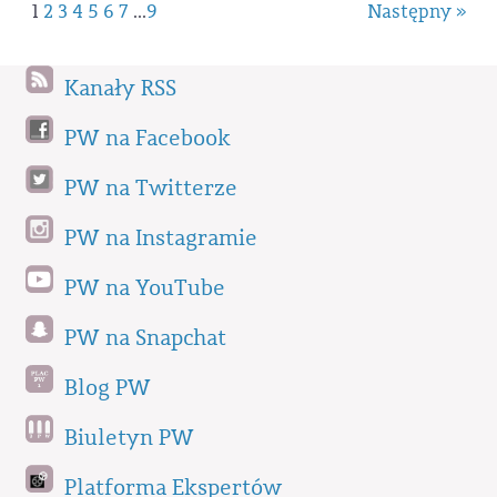
1
2
3
4
5
6
7
...
9
Następny »
Kanały RSS
PW na Facebook
PW na Twitterze
PW na Instagramie
PW na YouTube
PW na Snapchat
Blog PW
Biuletyn PW
Platforma Ekspertów