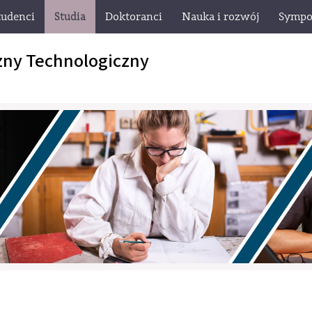
tudenci
Studia
Doktoranci
Nauka i rozwój
Sympo
zny Technologiczny