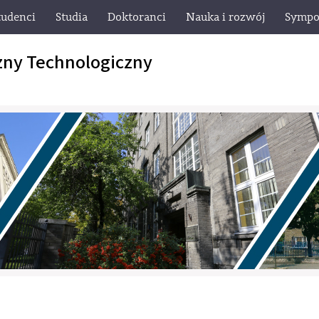
tudenci
Studia
Doktoranci
Nauka i rozwój
Sympo
zny Technologiczny