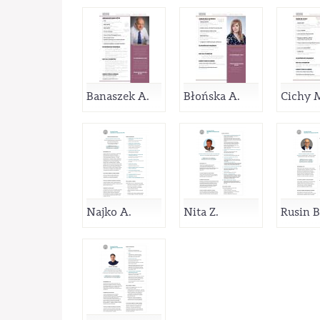
Banaszek A.
Błońska A.
Cichy 
Najko A.
Nita Z.
Rusin B