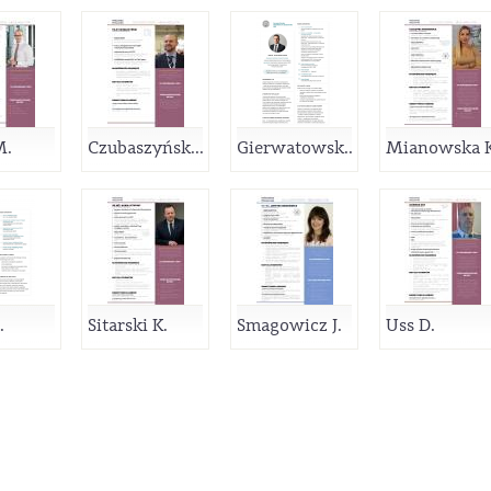
M.
Czubaszyńsk...
Gierwatowsk...
Mianowska K
.
Sitarski K.
Smagowicz J.
Uss D.