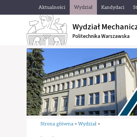
Aktualności
Wydział
Kandydaci
S
Wydział Mechanic
Politechnika Warszawska
Strona główna
Wydział
»
»