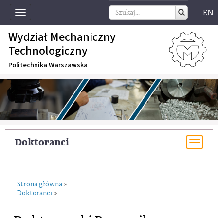
EN
Toggle
navigation
Wydział Mechaniczny
Technologiczny
Politechnika Warszawska
Doktoranci
Togg
navi
Strona główna
»
Doktoranci
»