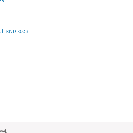
25
tach RND 2025
wej,