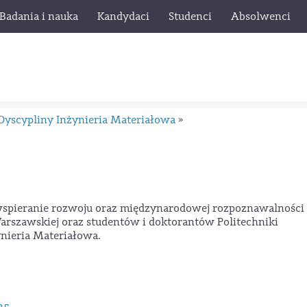
Badania i nauka
Kandydaci
Studenci
Absolwenci
yscypliny Inżynieria Materiałowa
»
wspieranie rozwoju oraz międzynarodowej rozpoznawalności
rszawskiej oraz studentów i doktorantów Politechniki
nieria Materiałowa.