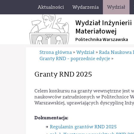
Aktualności
Wydarzenia
Wydział
Wydział Inżynierii
Materiałowej
Politechnika Warszawska
Strona główna
Wydział
Rada Naukowa D
»
»
Granty RND - poprzednie edycje
»
Granty RND 2025
Celem konkursu na granty wewnętrzne jest 
naukowców zatrudnionych w Politechnice Wa
Warszawskiej, uprawiających dyscyplinę Inży
Dokumentacja:
Regulamin grantów RND 2025