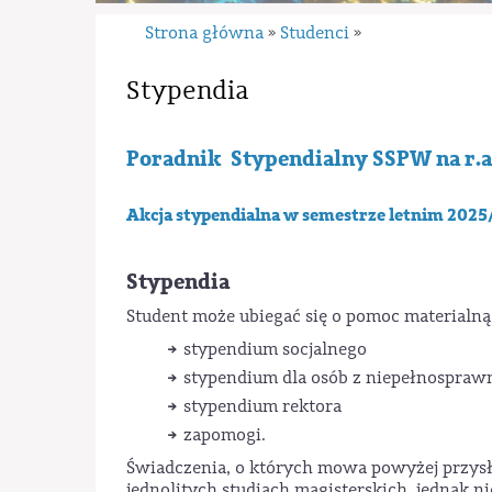
Strona główna
Studenci
»
»
Stypendia
Poradnik Stypendialny SSPW na r.a
Akcja stypendialna w semestrze letnim 202
Stypendia
Student może ubiegać się o pomoc materialną
stypendium socjalnego
stypendium dla osób z niepełnospraw
stypendium rektora
zapomogi.
Świadczenia, o których mowa powyżej przysłu
jednolitych studiach magisterskich, jednak nie