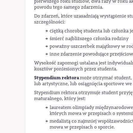
pierwszego roku studiów, dwa razy w roku a
powodu tego samego zdarzenia.
Do zdarzeń, które uzasadniają wystąpienie s
szczególności:
ciężką chorobę studenta lub członka j
śmierć najbliższego członka rodziny
poważny uszczerbek majątkowy w rod
inne zdarzenie powodujące przejściowe
Wysokość zapomogi ustalana jest indywidu
kosztów poniesionych przez studenta.
Stypendium rektora
może otrzymać student,
lub artystyczne, lub osiągnięcia sportowe 
Stypendium rektora otrzymuje student przyj
maturalnego, który jest:
laureatem olimpiady międzynarodowej a
których mowa w przepisach o systemi
medalistą co najmniej współzawodnict
mowa w przepisach o sporcie.