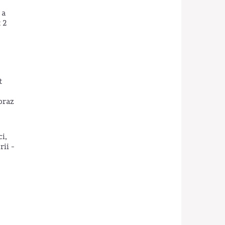
 a
 2
t
oraz
i,
ii -