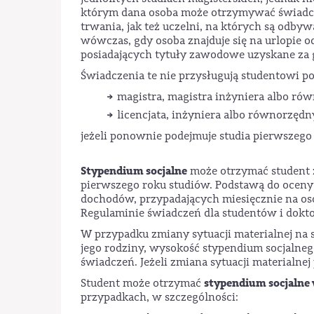
którym dana osoba może otrzymywać świadcze
trwania, jak też uczelni, na których są odby
wówczas, gdy osoba znajduje się na urlopie od 
posiadających tytuły zawodowe uzyskane za 
Świadczenia te nie przysługują studentowi 
magistra, magistra inżyniera albo ró
licencjata, inżyniera albo równorzędn
jeżeli ponownie podejmuje studia pierwszego 
Stypendium socjalne
może otrzymać student z
pierwszego roku studiów. Podstawą do oceny
dochodów, przypadających miesięcznie na os
Regulaminie świadczeń dla studentów i dok
W przypadku zmiany sytuacji materialnej na 
jego rodziny, wysokość stypendium socjalne
świadczeń. Jeżeli zmiana sytuacji materialn
stypendium socjalne
Student może otrzymać
przypadkach, w szczególności: