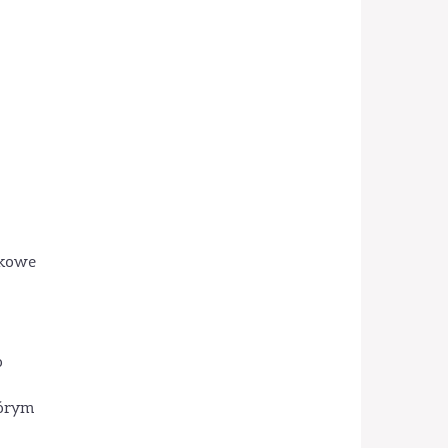
ukowe
o
tórym