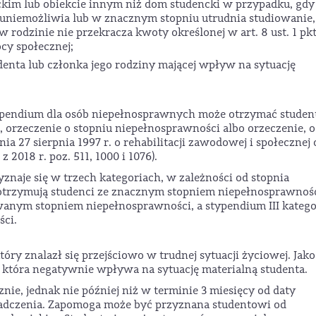
kim lub obiekcie innym niż dom studencki w przypadku, gdy
a uniemożliwia lub w znacznym stopniu utrudnia studiowanie,
 rodzinie nie przekracza kwoty określonej w art. 8 ust. 1 pkt
cy społecznej;
enta lub członka jego rodziny mającej wpływ na sytuację
pendium dla osób niepełnosprawnych może otrzymać studen
, orzeczenie o stopniu niepełnosprawności albo orzeczenie, o
ia 27 sierpnia 1997 r. o rehabilitacji zawodowej i społecznej 
2018 r. poz. 511, 1000 i 1076).
naje się w trzech kategoriach, w zależności od stopnia
 otrzymują studenci ze znacznym stopniem niepełnosprawnośc
owanym stopniem niepełnosprawności, a stypendium III kategor
ści.
ry znalazł się przejściowo w trudnej sytuacji życiowej. Jako
, która negatywnie wpływa na sytuację materialną studenta.
ie, jednak nie później niż w terminie 3 miesięcy od daty
iadczenia. Zapomoga może być przyznana studentowi od