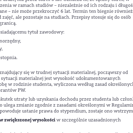
nia w ramach studiów – niezależnie od ich rodzaju i długoś
wane – nie może przekroczyć 6 lat. Termin ten biegnie również
zajęć, ale pozostaje na studiach. Przepisy stosuje się do osób
granicą.
posiadającemu tytuł zawodowy:
wnorzędny,
y,
stopnia.
najdujący się w trudnej sytuacji materialnej, począwszy od
 sytuacji materialnej jest wysokość udokumentowanych
obę w rodzinie studenta, wyliczona według zasad określony
torantów PW.
skutek utraty lub uzyskania dochodu przez studenta lub człon
go ulega zmianie zgodnie z zasadami określonymi w Regulami
ej powoduje ustanie prawa do stypendium, zostaje ono wstrzym
 w zwiększonej wysokości
w szczególnie uzasadnionych