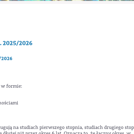
. 2025/2026
5/2026
 w formie:
nościami
gują na studiach pierwszego stopnia, studiach drugiego stop
 dłużej niż przez okres 6 lat. Oznacza to, że łączny okres, w