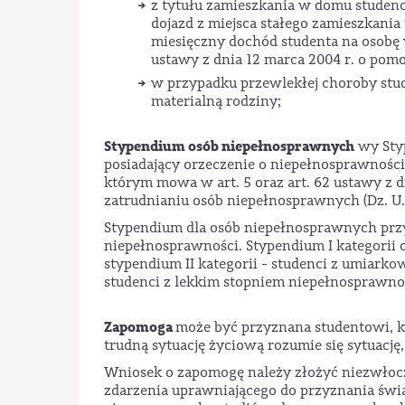
z tytułu zamieszkania w domu studenc
dojazd z miejsca stałego zamieszkani
miesięczny dochód studenta na osobę w
ustawy z dnia 12 marca 2004 r. o pomo
w przypadku przewlekłej choroby stud
materialną rodziny;
Stypendium osób niepełnosprawnych
wy Sty
posiadający orzeczenie o niepełnosprawności
którym mowa w art. 5 oraz art. 62 ustawy z dn
zatrudnianiu osób niepełnosprawnych (Dz. U. z 
Stypendium dla osób niepełnosprawnych przyz
niepełnosprawności. Stypendium I kategorii
stypendium II kategorii - studenci z umiark
studenci z lekkim stopniem niepełnosprawno
Zapomoga
może być przyznana studentowi, któ
trudną sytuację życiową rozumie się sytuację
Wniosek o zapomogę należy złożyć niezwłoczn
zdarzenia uprawniającego do przyznania św