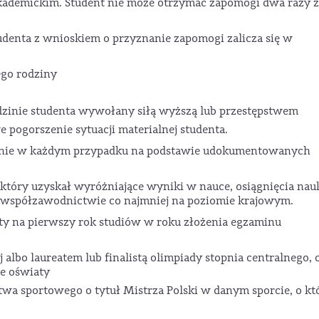
kademickim. Student nie może otrzymać zapomogi dwa razy z
tudenta z wnioskiem o przyznanie zapomogi zalicza się w
ego rodziny
zinie studenta wywołany siłą wyższą lub przestępstwem
 pogorszenie sytuacji materialnej studenta.
alnie w każdym przypadku na podstawie udokumentowanych
 który uzyskał wyróżniające wyniki w nauce, osiągnięcia na
we współzawodnictwie co najmniej na poziomie krajowym.
ęty na pierwszy rok studiów w roku złożenia egzaminu
lbo laureatem lub finalistą olimpiady stopnia centralnego, 
e oświaty
wa sportowego o tytuł Mistrza Polski w danym sporcie, o k