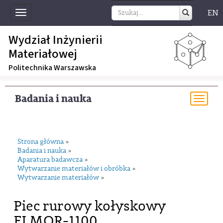
EN
Toggle
navigation
Wydział Inżynierii
Materiałowej
Politechnika Warszawska
Badania i nauka
Togg
navi
Strona główna
»
Badania i nauka
»
Aparatura badawcza
»
Wytwarzanie materiałów i obróbka
»
Wytwarzanie materiałów
»
Piec rurowy kołyskowy
ELMOR-1100