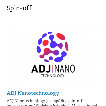
Spin-off
ADJ Nanotechnology
ADJ Nanotechnology jest spółką spin-off
powstałą przy Wydziale Inżynierii Materiałowej