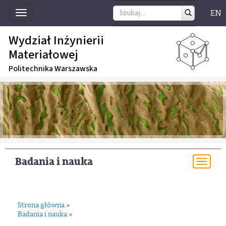
EN
Toggle
navigation
Wydział Inżynierii
Materiałowej
Politechnika Warszawska
Badania i nauka
Togg
navi
Strona główna
»
Badania i nauka
»