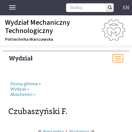
EN
Toggle
navigation
Wydział Mechaniczny
Technologiczny
Politechnika Warszawska
Wydział
Togg
navi
Strona główna
»
Wydział
»
Absolwenci
»
Czubaszyński F.
«
»
Poprzedni
|
Następny