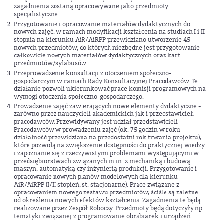
zagadnienia zostaną opracowywane jako przedmioty
specjalistyczne.
Przygotowanie i opracowanie materiałów dydaktycznych do
nowych zajęć: w ramach modyfikacji kształcenia na studiach I i II
stopnia na kierunku AiR/AiRPP przewidziano utworzenie 45
nowych przedmiotów, do których niezbędne jest przygotowanie
całkowicie nowych materiałów dydaktycznych oraz kart
przedmiotów/sylabusów.
Przeprowadzenie konsultacji z otoczeniem społeczno-
gospodarczym w ramach Rady Konsultacyjnej Pracodawców. Te
działanie pozwoli ukierunkować prace komisji programowych na
wymogi otoczenia społeczno-gospodarczego.
Prowadzenie zajęć zawierających nowe elementy dydaktyczne -
zarówno przez nauczycieli akademickich jak i przedstawicieli
pracodawców. Przewidywany jest udział przedstawicieli
Pracodawców w prowadzeniu zajęć (ok. 75 godzin w roku -
działalność przewidziana na przedostatni rok trwania projektu),
które pozwolą na zwiększenie dostępności do praktycznej wiedzy
i zapoznanie się z rzeczywistymi problemami występującymi w
przedsiębiorstwach związanych m.in. z mechaniką i budową
maszyn, automatyką czy inżynierią produkcji. Przygotowanie i
opracowanie nowych planów modelowych dla kierunku
AiR/AiRPP (I/II stopień, st. stacjonarne). Prace związane z
opracowaniem nowego zestawu przedmiotów, ściśle są zależne
od określenia nowych efektów kształcenia. Zagadnienia te będą
realizowane przez Zespół Roboczy. Przedmioty będą dotyczyły np.
tematyki związanej z programowanie obrabiarek i urządzeń