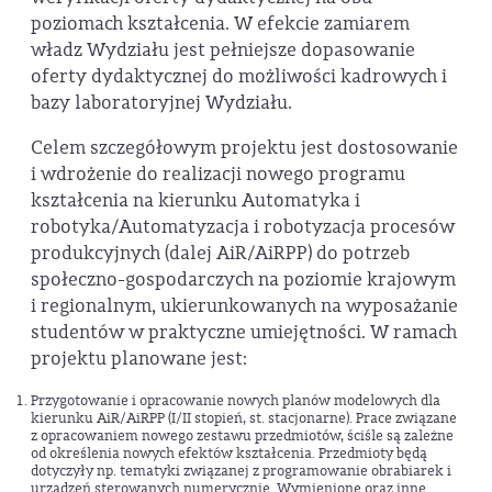
poziomach kształcenia. W efekcie zamiarem
władz Wydziału jest pełniejsze dopasowanie
oferty dydaktycznej do możliwości kadrowych i
bazy laboratoryjnej Wydziału.
Celem szczegółowym projektu jest dostosowanie
i wdrożenie do realizacji nowego programu
kształcenia na kierunku Automatyka i
robotyka/Automatyzacja i robotyzacja procesów
produkcyjnych (dalej AiR/AiRPP) do potrzeb
społeczno-gospodarczych na poziomie krajowym
i regionalnym, ukierunkowanych na wyposażanie
studentów w praktyczne umiejętności. W ramach
projektu planowane jest:
Przygotowanie i opracowanie nowych planów modelowych dla
kierunku AiR/AiRPP (I/II stopień, st. stacjonarne). Prace związane
z opracowaniem nowego zestawu przedmiotów, ściśle są zależne
od określenia nowych efektów kształcenia. Przedmioty będą
dotyczyły np. tematyki związanej z programowanie obrabiarek i
urządzeń sterowanych numerycznie. Wymienione oraz inne