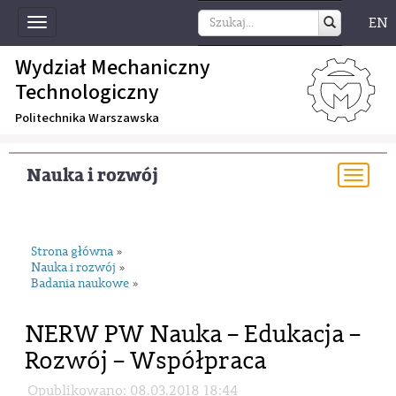
EN
Toggle
navigation
Wydział Mechaniczny
Technologiczny
Politechnika Warszawska
Nauka i rozwój
Togg
navi
Strona główna
»
Nauka i rozwój
»
Badania naukowe
»
NERW PW Nauka – Edukacja –
Rozwój – Współpraca
Opublikowano: 08.03.2018 18:44