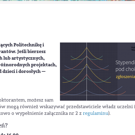
ych Politechnikę i
antów. Jeśli bierzesz
 lub artystycznych,
różnorodnych projektach,
dzieci i dorosłych —
ś doktorantem, możesz sam
ów mogą również wskazywać przedstawiciele władz uczelni 
kowo o wypełnienie załącznika nr 2 z
regulaminu
).
eń?