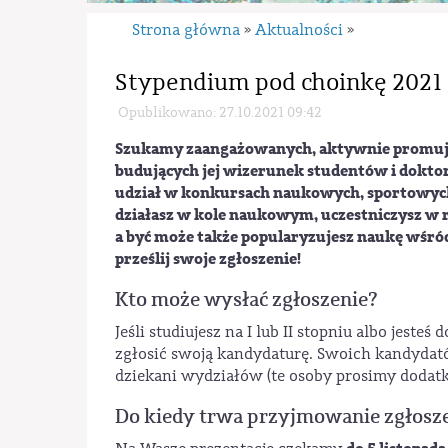
Strona główna
Aktualności
»
»
Stypendium pod choinkę 2021
Opublikowano: 27.10.2021 09:42
Szukamy zaangażowanych, aktywnie promując
budujących jej wizerunek studentów i doktor
udział w konkursach naukowych, sportowych
działasz w kole naukowym, uczestniczysz w 
a być może także popularyzujesz naukę wśród 
prześlij swoje zgłoszenie!
Kto może wysłać zgłoszenie?
Jeśli studiujesz na I lub II stopniu albo jeste
zgłosić swoją kandydaturę. Swoich kandydat
dziekani wydziałów (te osoby prosimy dodat
Do kiedy trwa przyjmowanie zgłosz