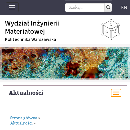
EN
Toggle
navigation
Wydział Inżynierii
Materiałowej
Politechnika Warszawska
Aktualności
Togg
navi
Strona główna
»
Aktualności
»