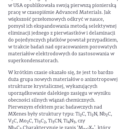
w USA opublikowała swoją pierwszą pionierską
pracę w czasopiśmie Advanced Materials. Jak
większość przełomowych odkryć w nauce,
pomysł ich ekspandowania metodą selektywnej
eliminacji jednego z pierwiastków i delaminacji
do pojedynczych płatków powstał przypadkiem,
w trakcie badań nad opracowaniem porowatych
materiałów elektrodowych do zastosowania w
superkondensatorach.
W krótkim czasie okazało się, że jest to bardzo
duża grupa nowych materiałów o anizotropowej
strukturze krystalicznej, wykazujących
uporządkowanie dalekiego zasięgu w wyniku
obecności silnych wiązań chemicznych.
Pierwszym efektem prac badawczych nad
MXenes były struktury typu: Ti
C, Ti
N, Nb
C,
2
2
2
V
C, Mo
C, Ti
C
, Ti
CN, Ti
N
, czy
2
2
3
2
3
4
3
Nb
C
.Charakteryzuje je zapis ‘M
X
’, który