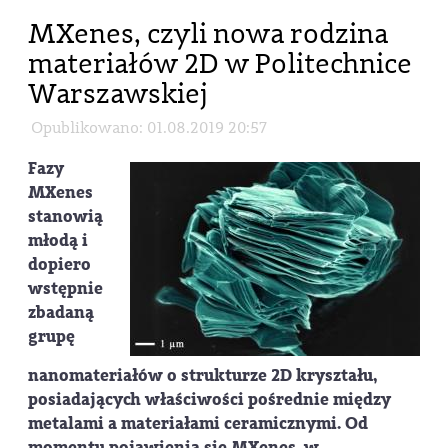
MXenes, czyli nowa rodzina
materiałów 2D w Politechnice
Warszawskiej
Opublikowano: 01.08.2019 20:57
Fazy
MXenes
stanowią
młodą i
dopiero
wstępnie
zbadaną
grupę
nanomateriałów o strukturze 2D kryształu,
posiadających właściwości pośrednie między
metalami a materiałami ceramicznymi. Od
momentu pojawienia się MXenes, w