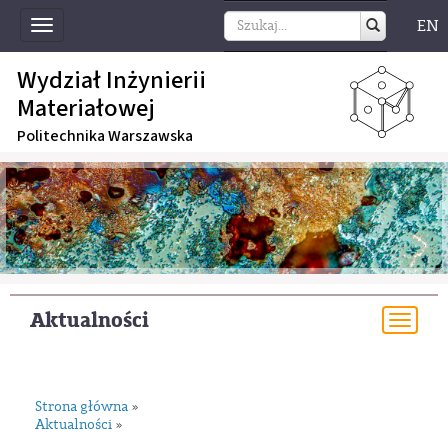
EN
Toggle
navigation
Wydział Inżynierii
Materiałowej
Politechnika Warszawska
Aktualności
Togg
navi
Strona główna
»
Aktualności
»