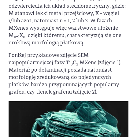
4
3
n+1
n
odzwierciedla ich układ stechiometryczny, gdzie:
M stanowi lekki metal przejściowy, X - węgiel
i/lub azot, natomiast n = 1, 2 lub 3. W fazach
MXenes występuje więc warstwowe ułożenie
M
X
, dzięki któremu, charakteryzują się one
n+1
n
urokliwą morfologią płatkową.
Poniżej przykładowe zdjęcie SEM
najpopularniejszej fazy Ti
C
MXene (zdjęcie 1).
3
2
Materiał po delaminacji posiada natomiast
morfologię zredukowaną do pojedynczych
płatków, bardzo przypominających popularny
grafen, czy tlenek grafenu (zdjęcie 2).