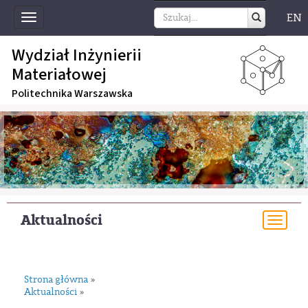
EN
Toggle
navigation
Wydział Inżynierii
Materiałowej
Politechnika Warszawska
Aktualności
Togg
navi
Strona główna
»
Aktualności
»