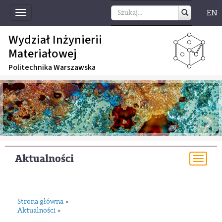
EN
Toggle
navigation
Wydział Inżynierii
Materiałowej
Politechnika Warszawska
Aktualności
Togg
navi
Strona główna
»
Aktualności
»